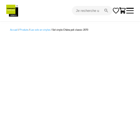
CARRELAGE INTÉRIEUR
Accueil
/
Produits
/
Les sols en vinyles
/ Sol vinyle Chêne poli classic 2070
CARRELAGE EXTÉRIEUR
PARQUET
SANITAIRE
VENTES FLASH
PROJET CLÉ EN MAIN
DEVIS
CONSEIL