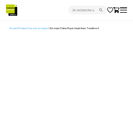
CARRELAGE INTÉRIEUR
Accueil
/
Produits
/
Les sols en vinyles
/ Sol vinyle Chêne Royal chaulé blanc Trendtime 6
CARRELAGE EXTÉRIEUR
PARQUET
SANITAIRE
VENTES FLASH
PROJET CLÉ EN MAIN
DEVIS
CONSEIL