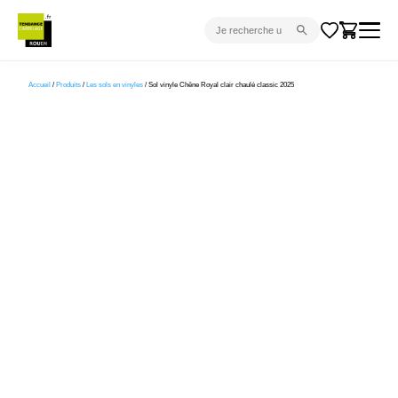
CARRELAGE INTÉRIEUR
Accueil
/
Produits
/
Les sols en vinyles
/ Sol vinyle Chêne Royal clair chaulé classic 2025
CARRELAGE EXTÉRIEUR
PARQUET
SANITAIRE
VENTES FLASH
PROJET CLÉ EN MAIN
DEVIS
CONSEIL