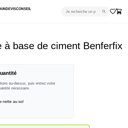
AIN
DEVIS
CONSEIL
e à base de ciment Benferfix
uantité
tions au-dessus, puis entrez votre
uantité nécessaire.
e nette au sol