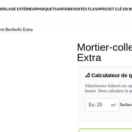
RRELAGE EXTÉRIEUR
PARQUET
SANITAIRE
VENTES FLASH
PROJET CLÉ EN M
nt Benferfix Extra
Mortier-coll
Extra
📐 Calculateur de q
Sélectionnez d'abord vos op
besoin. Nous calculons la q
m²
Surfac