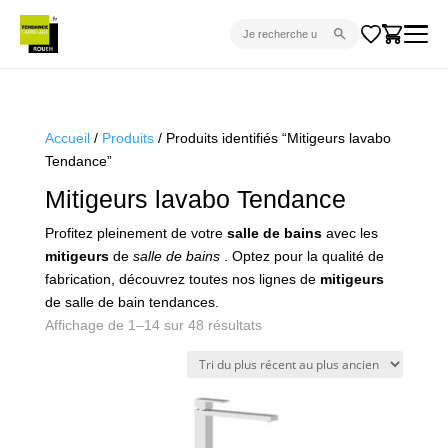
CARRELAGE INTÉRIEUR
CARRELAGE EXTÉRIEUR
Accueil
/
Produits
/ Produits identifiés “Mitigeurs lavabo
Tendance”
PARQUET
Mitigeurs lavabo Tendance
SANITAIRE
Profitez pleinement de votre
salle de bains
avec les
VENTES FLASH
mitigeurs
de
salle de bains
. Optez pour la qualité de
PROJET CLÉ EN MAIN
fabrication, découvrez toutes nos lignes de
mitigeurs
de salle de bain tendances.
DEVIS
Trié
Affichage de 1–14 sur 48 résultats
du
CONSEIL
plus
récent
au
plus