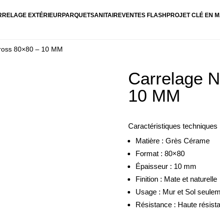
RRELAGE EXTÉRIEUR
PARQUET
SANITAIRE
VENTES FLASH
PROJET CLÉ EN M
ross 80×80 – 10 MM
Carrelage 
10 MM
Caractéristiques techniques 
Matière : Grès Cérame
Format : 80×80
Épaisseur : 10 mm
Finition : Mate et naturelle
Usage : Mur et Sol seuleme
Résistance : Haute résis