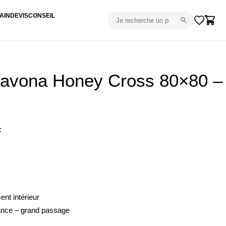
AIN
DEVIS
CONSEIL
Navona Honey Cross 80×80 –
:
nt intérieur
tance – grand passage