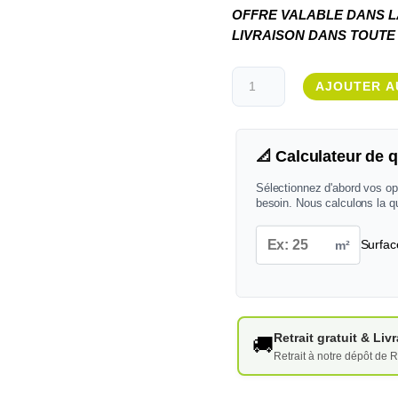
OFFRE VALABLE DANS LA
LIVRAISON DANS TOUTE L
quantité
AJOUTER A
de
Carrelage
Navona
📐 Calculateur de q
Honey
Cross
Sélectionnez d'abord vos op
80x80
besoin. Nous calculons la q
-
10
m²
Surfac
MM
Retrait gratuit & Li
🚚
Retrait à notre dépôt de R