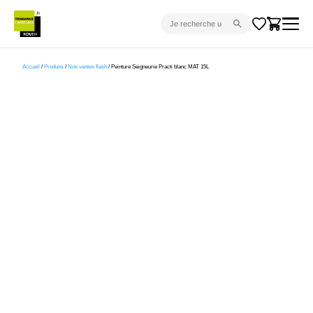
CARRELAGE INTÉRIEUR
Accueil
/
Produits
/
Nos ventes flash
/ Peinture Seigneurie Practi blanc MAT 15L
CARRELAGE EXTÉRIEUR
PARQUET
SANITAIRE
VENTES FLASH
PROJET CLÉ EN MAIN
DEVIS
CONSEIL