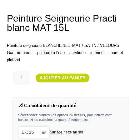
Peinture Seigneurie Practi
blanc MAT 15L
Peinture seigneurie BLANCHE 15L -MAT / SATIN / VELOURS
Gamme practi – peinture à l’eau – acrylique – intérieur – murs et
plafond
quantité
AJOUTER AU PANIER
de
Peinture
Seigneurie
Practi
📐 Calculateur de quantité
blanc
MAT
Sélectionnez d'abord vos options au-dessus, puis entrez votre
15L
besoin. Nous calculons la quantité nécessaire.
m²
Surface nette au sol