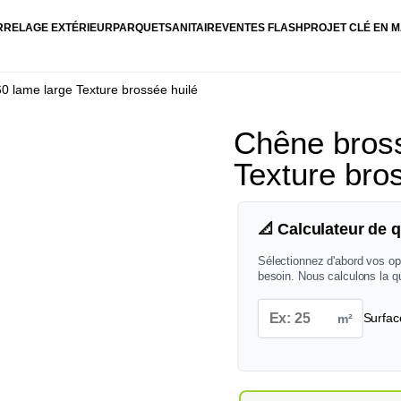
RRELAGE EXTÉRIEUR
PARQUET
SANITAIRE
VENTES FLASH
PROJET CLÉ EN M
0 lame large Texture brossée huilé
Chêne bross
Texture bro
📐 Calculateur de q
Sélectionnez d'abord vos op
besoin. Nous calculons la q
m²
Surfac