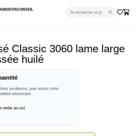
AIN
DEVIS
CONSEIL
é Classic 3060 lame large
ssée huilé
uantité
tions au-dessus, puis entrez votre
uantité nécessaire.
e nette au sol