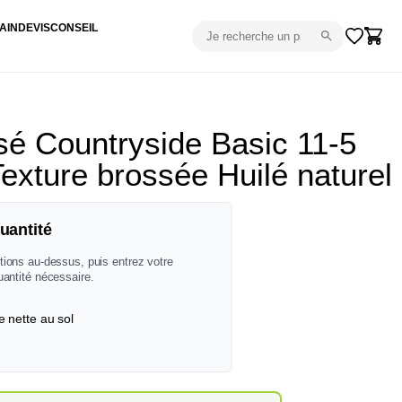
AIN
DEVIS
CONSEIL
é Countryside Basic 11-5
Texture brossée Huilé naturel
uantité
tions au-dessus, puis entrez votre
uantité nécessaire.
e nette au sol