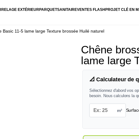
RRELAGE EXTÉRIEUR
PARQUET
SANITAIRE
VENTES FLASH
PROJET CLÉ EN M
 Basic 11-5 lame large Texture brossée Huilé naturel
Chêne bross
lame large 
📐 Calculateur de q
Sélectionnez d'abord vos op
besoin. Nous calculons la q
m²
Surfac