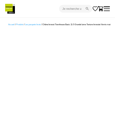
CARRELAGE INTÉRIEUR
Accueil
/
Produits
/
Les parquets bruts
/ Chêne brossé Townhouse Basic 11-5 Grande lame Texture brossée Vernis mat
CARRELAGE EXTÉRIEUR
PARQUET
SANITAIRE
VENTES FLASH
PROJET CLÉ EN MAIN
DEVIS
CONSEIL