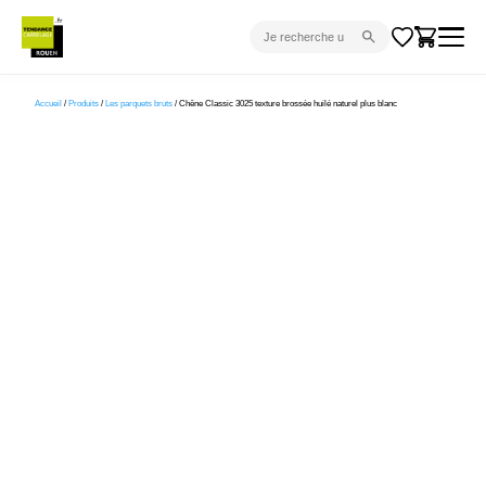
CARRELAGE INTÉRIEUR
Accueil
/
Produits
/
Les parquets bruts
/ Chêne Classic 3025 texture brossée huilé naturel plus blanc
CARRELAGE EXTÉRIEUR
PARQUET
SANITAIRE
VENTES FLASH
PROJET CLÉ EN MAIN
DEVIS
CONSEIL