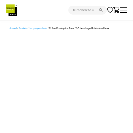
CARRELAGE INTÉRIEUR
Accueil
/
Produits
/
Les parquets bruts
/ Chêne Countryside Basic 11-5 lame large Huilé naturel blanc
CARRELAGE EXTÉRIEUR
PARQUET
SANITAIRE
VENTES FLASH
PROJET CLÉ EN MAIN
DEVIS
CONSEIL