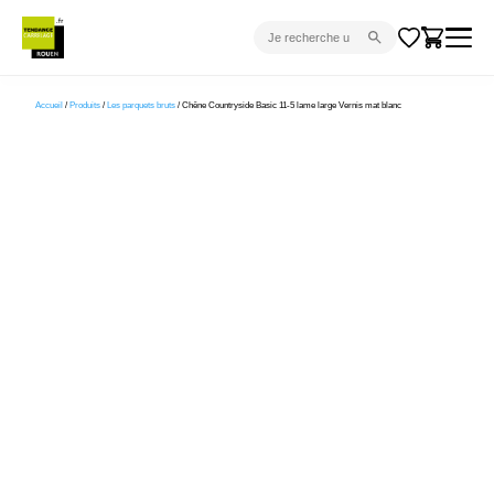
CARRELAGE INTÉRIEUR
Accueil
/
Produits
/
Les parquets bruts
/ Chêne Countryside Basic 11-5 lame large Vernis mat blanc
CARRELAGE EXTÉRIEUR
PARQUET
SANITAIRE
VENTES FLASH
PROJET CLÉ EN MAIN
DEVIS
CONSEIL