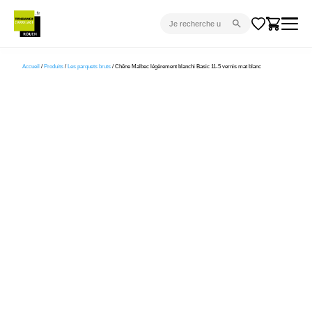
CARRELAGE INTÉRIEUR
Accueil
/
Produits
/
Les parquets bruts
/ Chêne Malbec légèrement blanchi Basic 11-5 vernis mat blanc
CARRELAGE EXTÉRIEUR
PARQUET
SANITAIRE
VENTES FLASH
PROJET CLÉ EN MAIN
DEVIS
CONSEIL