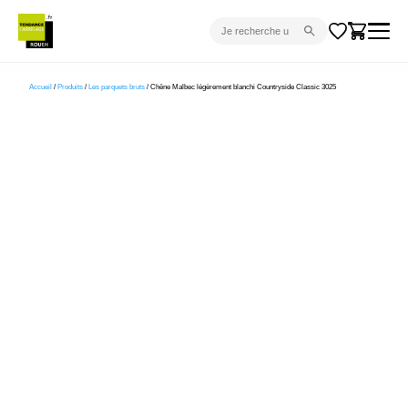
CARRELAGE INTÉRIEUR
Accueil
/
Produits
/
Les parquets bruts
/ Chêne Malbec légèrement blanchi Countryside Classic 3025
CARRELAGE EXTÉRIEUR
PARQUET
SANITAIRE
VENTES FLASH
PROJET CLÉ EN MAIN
DEVIS
CONSEIL