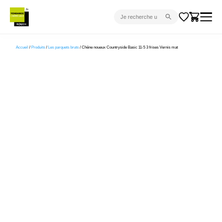
CARRELAGE INTÉRIEUR
Accueil
/
Produits
/
Les parquets bruts
/ Chêne noueux Countryside Basic 11-5 3 frises Vernis mat
CARRELAGE EXTÉRIEUR
PARQUET
SANITAIRE
VENTES FLASH
PROJET CLÉ EN MAIN
DEVIS
CONSEIL