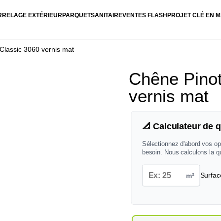
RRELAGE EXTÉRIEUR
PARQUET
SANITAIRE
VENTES FLASH
PROJET CLÉ EN M
Classic 3060 vernis mat
Chêne Pinot
vernis mat
📐 Calculateur de q
Sélectionnez d'abord vos op
besoin. Nous calculons la q
m²
Surfac