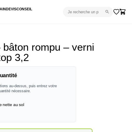
AIN
DEVIS
CONSEIL
bâton rompu – verni
top 3,2
uantité
tions au-dessus, puis entrez votre
uantité nécessaire.
e nette au sol