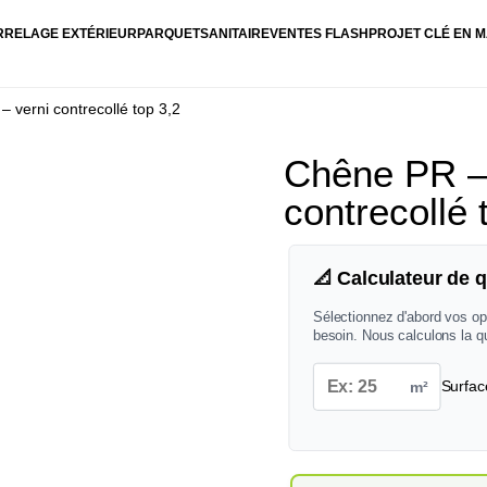
RRELAGE EXTÉRIEUR
PARQUET
SANITAIRE
VENTES FLASH
PROJET CLÉ EN M
 verni contrecollé top 3,2
Chêne PR – 
contrecollé 
📐 Calculateur de q
Sélectionnez d'abord vos op
besoin. Nous calculons la q
m²
Surfac