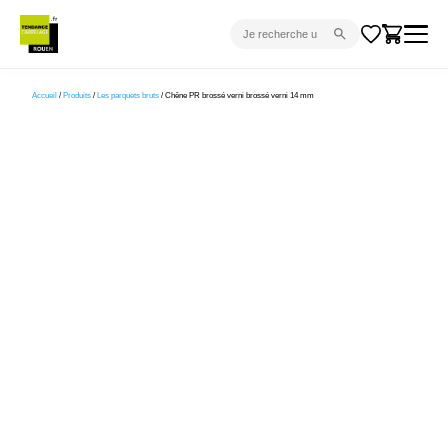
CARRELAGE INTÉRIEUR
Accueil
/
Produits
/
Les parquets bruts
/ Chêne PR brossé verni brossé verni 14 mm
CARRELAGE EXTÉRIEUR
PARQUET
SANITAIRE
VENTES FLASH
PROJET CLÉ EN MAIN
DEVIS
CONSEIL