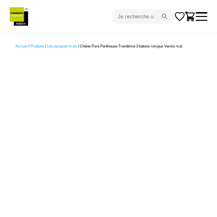
CARRELAGE INTÉRIEUR
Accueil
/
Produits
/
Les parquets bruts
/ Chêne Pure Penthouse Trendtime 3 bâtons rompus Vernis mat
CARRELAGE EXTÉRIEUR
PARQUET
SANITAIRE
VENTES FLASH
PROJET CLÉ EN MAIN
DEVIS
CONSEIL