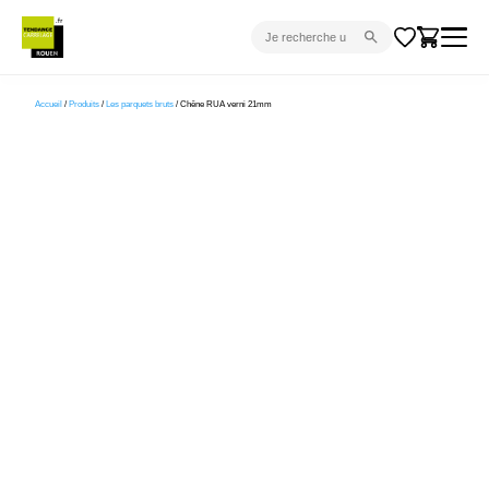
CARRELAGE INTÉRIEUR
Accueil
/
Produits
/
Les parquets bruts
/ Chêne RUA verni 21mm
CARRELAGE EXTÉRIEUR
PARQUET
SANITAIRE
VENTES FLASH
PROJET CLÉ EN MAIN
DEVIS
CONSEIL