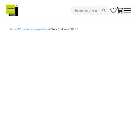
CARRELAGE INTÉRIEUR
Accueil
/
Produits
/
Les parquets bruts
/ Chêne RUA verni TOP 3,2
CARRELAGE EXTÉRIEUR
PARQUET
SANITAIRE
VENTES FLASH
PROJET CLÉ EN MAIN
DEVIS
CONSEIL