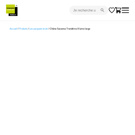
CARRELAGE INTÉRIEUR
Accueil
/
Produits
/
Les parquets bruts
/ Chêne Savanna Trendtime 8 lame large
CARRELAGE EXTÉRIEUR
PARQUET
SANITAIRE
VENTES FLASH
PROJET CLÉ EN MAIN
DEVIS
CONSEIL