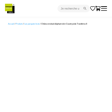
CARRELAGE INTÉRIEUR
Accueil
/
Produits
/
Les parquets bruts
/ Chêne smoked éléphant skin Countryside Trendtime 8
CARRELAGE EXTÉRIEUR
PARQUET
SANITAIRE
VENTES FLASH
PROJET CLÉ EN MAIN
DEVIS
CONSEIL