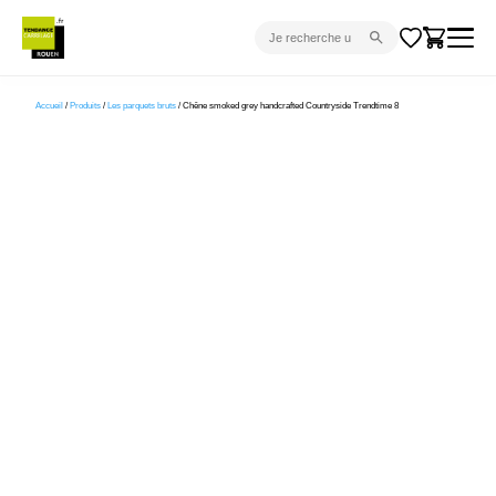
CARRELAGE INTÉRIEUR
Accueil
/
Produits
/
Les parquets bruts
/ Chêne smoked grey handcrafted Countryside Trendtime 8
CARRELAGE EXTÉRIEUR
PARQUET
SANITAIRE
VENTES FLASH
PROJET CLÉ EN MAIN
DEVIS
CONSEIL