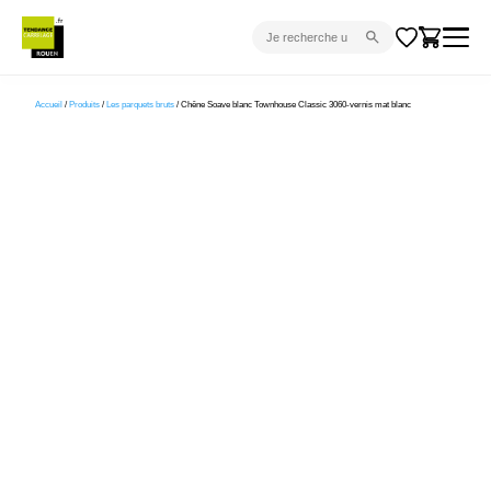
CARRELAGE INTÉRIEUR
Accueil
/
Produits
/
Les parquets bruts
/ Chêne Soave blanc Townhouse Classic 3060-vernis mat blanc
CARRELAGE EXTÉRIEUR
PARQUET
SANITAIRE
VENTES FLASH
PROJET CLÉ EN MAIN
DEVIS
CONSEIL