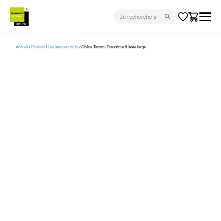
CARRELAGE INTÉRIEUR
Accueil
/
Produits
/
Les parquets bruts
/ Chêne Tanami Trendtime 8 lame large
CARRELAGE EXTÉRIEUR
PARQUET
SANITAIRE
VENTES FLASH
PROJET CLÉ EN MAIN
DEVIS
CONSEIL