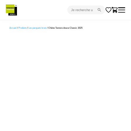
CARRELAGE INTÉRIEUR
Accueil
/
Produits
/
Les parquets bruts
/ Chêne Texture douce Classic 3025
CARRELAGE EXTÉRIEUR
PARQUET
SANITAIRE
VENTES FLASH
PROJET CLÉ EN MAIN
DEVIS
CONSEIL