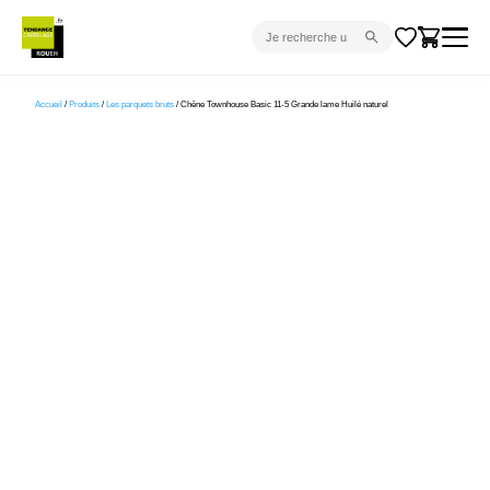
CARRELAGE INTÉRIEUR
Accueil
/
Produits
/
Les parquets bruts
/ Chêne Townhouse Basic 11-5 Grande lame Huilé naturel
CARRELAGE EXTÉRIEUR
PARQUET
SANITAIRE
VENTES FLASH
PROJET CLÉ EN MAIN
DEVIS
CONSEIL