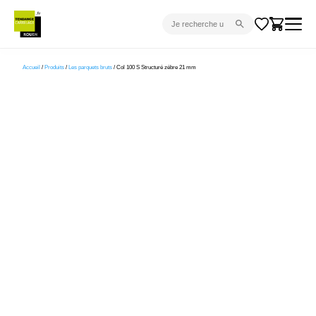
CARRELAGE INTÉRIEUR
Accueil
/
Produits
/
Les parquets bruts
/ Col 100 S Structuré zèbre 21 mm
CARRELAGE EXTÉRIEUR
PARQUET
SANITAIRE
VENTES FLASH
PROJET CLÉ EN MAIN
DEVIS
CONSEIL