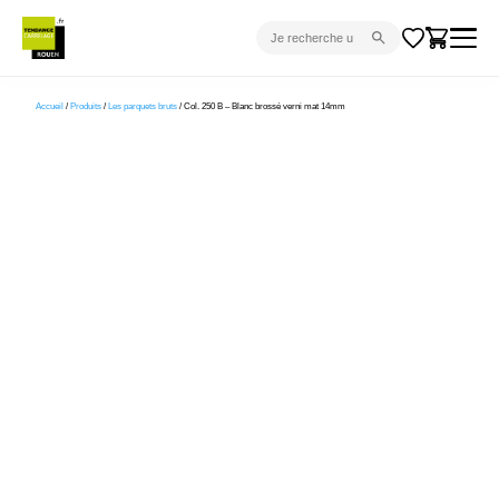
CARRELAGE INTÉRIEUR
Accueil
/
Produits
/
Les parquets bruts
/ Col. 250 B – Blanc brossé verni mat 14mm
CARRELAGE EXTÉRIEUR
PARQUET
SANITAIRE
VENTES FLASH
PROJET CLÉ EN MAIN
DEVIS
CONSEIL