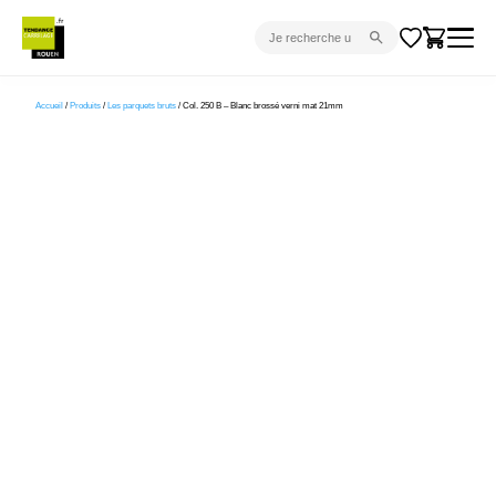
CARRELAGE INTÉRIEUR
Accueil
/
Produits
/
Les parquets bruts
/ Col. 250 B – Blanc brossé verni mat 21mm
CARRELAGE EXTÉRIEUR
PARQUET
SANITAIRE
VENTES FLASH
PROJET CLÉ EN MAIN
DEVIS
CONSEIL