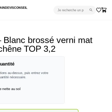
AIN
DEVIS
CONSEIL
– Blanc brossé verni mat
 chêne TOP 3,2
uantité
tions au-dessus, puis entrez votre
uantité nécessaire.
e nette au sol