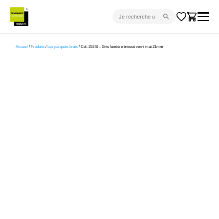
CARRELAGE INTÉRIEUR
Accueil
/
Produits
/
Les parquets bruts
/ Col. 253 B – Gris lumière brossé verni mat 21mm
CARRELAGE EXTÉRIEUR
PARQUET
SANITAIRE
VENTES FLASH
PROJET CLÉ EN MAIN
DEVIS
CONSEIL