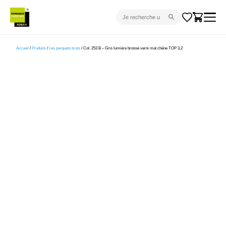
CARRELAGE INTÉRIEUR
Accueil
/
Produits
/
Les parquets bruts
/ Col. 253 B – Gris lumière brossé verni mat chêne TOP 3,2
CARRELAGE EXTÉRIEUR
PARQUET
SANITAIRE
VENTES FLASH
PROJET CLÉ EN MAIN
DEVIS
CONSEIL