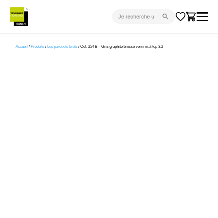
CARRELAGE INTÉRIEUR
Accueil
/
Produits
/
Les parquets bruts
/ Col. 254 B – Gris graphite brossé verni mat top 3,2
CARRELAGE EXTÉRIEUR
PARQUET
SANITAIRE
VENTES FLASH
PROJET CLÉ EN MAIN
DEVIS
CONSEIL