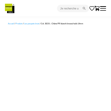
CARRELAGE INTÉRIEUR
Accueil
/
Produits
/
Les parquets bruts
/ Col. 302 B – Chêne PR blanchi brossé huilé 14mm
CARRELAGE EXTÉRIEUR
PARQUET
SANITAIRE
VENTES FLASH
PROJET CLÉ EN MAIN
DEVIS
CONSEIL