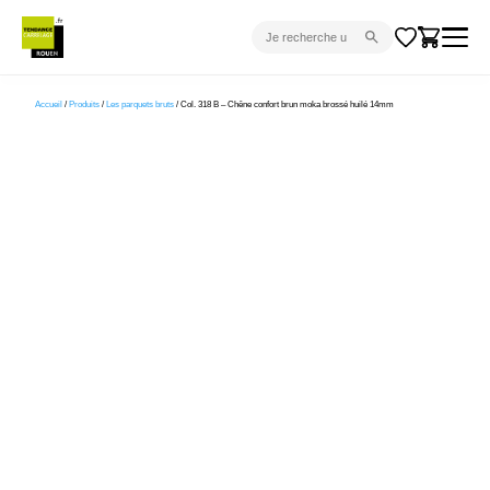
CARRELAGE INTÉRIEUR
Accueil
/
Produits
/
Les parquets bruts
/ Col. 318 B – Chêne confort brun moka brossé huilé 14mm
CARRELAGE EXTÉRIEUR
PARQUET
SANITAIRE
VENTES FLASH
PROJET CLÉ EN MAIN
DEVIS
CONSEIL