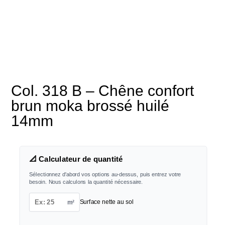
Col. 318 B – Chêne confort
brun moka brossé huilé
14mm
📐 Calculateur de quantité
Sélectionnez d'abord vos options au-dessus, puis entrez votre
besoin. Nous calculons la quantité nécessaire.
m²
Surface nette au sol