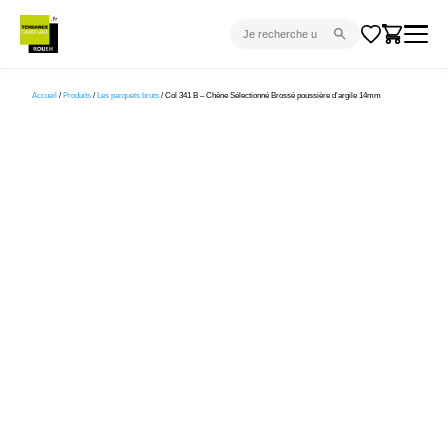
CARRELAGE INTÉRIEUR
Accueil
/
Produits
/
Les parquets bruts
/ Col 341 B – Chêne Sélectionné Brossé poussière d’argile 14mm
CARRELAGE EXTÉRIEUR
PARQUET
SANITAIRE
VENTES FLASH
PROJET CLÉ EN MAIN
DEVIS
CONSEIL