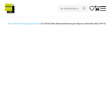
CARRELAGE INTÉRIEUR
Accueil
/
Produits
/
Les parquets bruts
/ Col 342 B-Chêne Sélectionné Brossé pain d’épices contrecollé chêne TOP 4,5
CARRELAGE EXTÉRIEUR
PARQUET
SANITAIRE
VENTES FLASH
PROJET CLÉ EN MAIN
DEVIS
CONSEIL