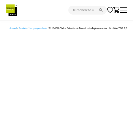
CARRELAGE INTÉRIEUR
Accueil
/
Produits
/
Les parquets bruts
/ Col 342 B-Chêne Sélectionné Brossé pain d’épices contrecollé chêne TOP 3,2
CARRELAGE EXTÉRIEUR
PARQUET
SANITAIRE
VENTES FLASH
PROJET CLÉ EN MAIN
DEVIS
CONSEIL