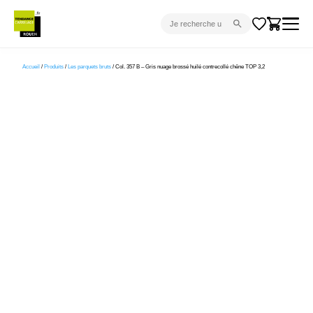
CARRELAGE INTÉRIEUR
Accueil
/
Produits
/
Les parquets bruts
/ Col. 357 B – Gris nuage brossé huilé contrecollé chêne TOP 3,2
CARRELAGE EXTÉRIEUR
PARQUET
SANITAIRE
VENTES FLASH
PROJET CLÉ EN MAIN
DEVIS
CONSEIL