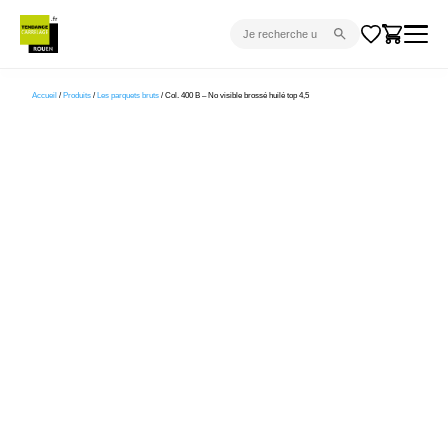
CARRELAGE INTÉRIEUR
Accueil
/
Produits
/
Les parquets bruts
/ Col. 400 B – No visible brossé huilé top 4,5
CARRELAGE EXTÉRIEUR
PARQUET
SANITAIRE
VENTES FLASH
PROJET CLÉ EN MAIN
DEVIS
CONSEIL