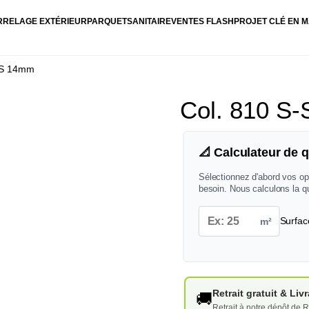
RRELAGE EXTÉRIEUR
PARQUET
SANITAIRE
VENTES FLASH
PROJET CLÉ EN M
0 S 14mm
Col. 810 S-
📐 Calculateur de q
Sélectionnez d'abord vos op
besoin. Nous calculons la q
m²
Surfac
Retrait gratuit & Li
🚚
Retrait à notre dépôt de R