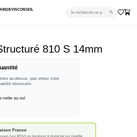
AIN
DEVIS
CONSEIL
Structuré 810 S 14mm
uantité
tions au-dessus, puis entrez votre
uantité nécessaire.
e nette au sol
vraison France
ouen (sur RDV) ou livraison à domicile sur palette.