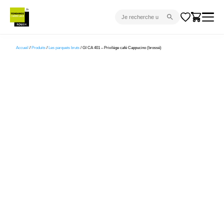
CARRELAGE INTÉRIEUR
Accueil
/
Produits
/
Les parquets bruts
/ GI CA 401 – Privilège café Cappucino (brossé)
CARRELAGE EXTÉRIEUR
PARQUET
SANITAIRE
VENTES FLASH
PROJET CLÉ EN MAIN
DEVIS
CONSEIL