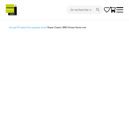
CARRELAGE INTÉRIEUR
Accueil
/
Produits
/
Les parquets bruts
/ Noyer Classic 3060 3 frises Vernis mat
CARRELAGE EXTÉRIEUR
PARQUET
SANITAIRE
VENTES FLASH
PROJET CLÉ EN MAIN
DEVIS
CONSEIL