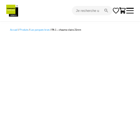
CARRELAGE INTÉRIEUR
Accueil
/
Produits
/
Les parquets bruts
/ PA 1 – chaume claire 21mm
CARRELAGE EXTÉRIEUR
PARQUET
SANITAIRE
VENTES FLASH
PROJET CLÉ EN MAIN
DEVIS
CONSEIL