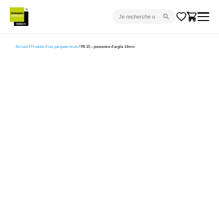
CARRELAGE INTÉRIEUR
Accueil
/
Produits
/
Les parquets bruts
/ PA 10 – poussière d’argile 14mm
CARRELAGE EXTÉRIEUR
PARQUET
SANITAIRE
VENTES FLASH
PROJET CLÉ EN MAIN
DEVIS
CONSEIL