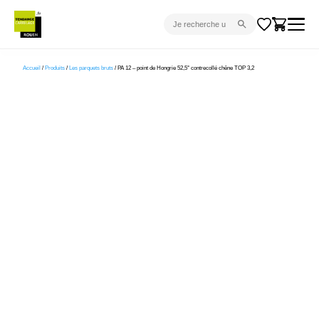
CARRELAGE INTÉRIEUR
Accueil
/
Produits
/
Les parquets bruts
/ PA 12 – point de Hongrie 52,5° contrecollé chêne TOP 3,2
CARRELAGE EXTÉRIEUR
PARQUET
SANITAIRE
VENTES FLASH
PROJET CLÉ EN MAIN
DEVIS
CONSEIL