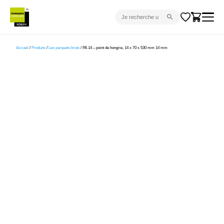
CARRELAGE INTÉRIEUR
Accueil
/
Produits
/
Les parquets bruts
/ PA 14 – point de hongrie, 14 x 70 x 530 mm 14 mm
CARRELAGE EXTÉRIEUR
PARQUET
SANITAIRE
VENTES FLASH
PROJET CLÉ EN MAIN
DEVIS
CONSEIL